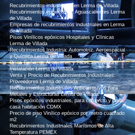
Recubrimientos industriales en Lerma de Villada
Recubrimientos epóxicos en Aguascalientes Lerma
de Villada
Empresas de recubrimientos industriales en Lerma
de Villada
Pisos Vinílicos epóxicos Hospitales y Clínicas
Lerma de Villada
Recubrimientos Industria: Automotriz, Aeroespacial
y Química Lerma de Villada
Pisos Epóxicos Almacenes y Fábricas - Venta e
Instalación Lerma de Villada
Venta y Precio de Recubrimientos Industriales:
Proveedores Lerma de Villada
Recubrimientos Industriales Anticorrosivos para
Metales y Estructuras Lerma de Villada
Pisos epóxicos industriales, para comercio y para
casa habitación CDMX
Precio de piso Vinílico epóxico por metro cuadrado
m2
Recubrimientos Industriales Marítimos de Alta
Temperatura PEMEX